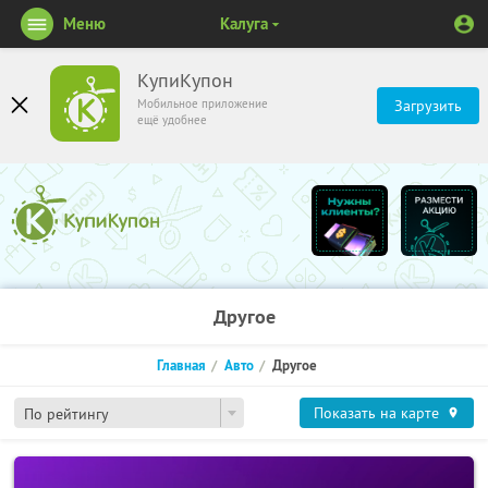
Меню
Калуга
КупиКупон
Мобильное приложение
Загрузить
ещё удобнее
Другое
Главная
Авто
Другое
Показать на карте
По рейтингу