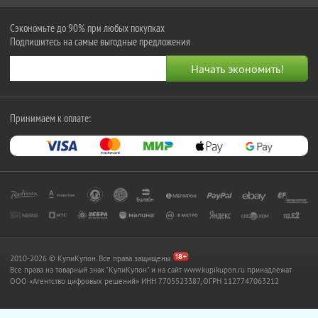
Сэкономьте до 90% при любых покупках
Подпишитесь на самые выгодные предложения
Принимаем к оплате:
2010-2026 © КупиКупон. Все права защищены.
Все права на товарный знак "КупиКупон" и на сайт www.kupikupon.ru принадлежат
OOO «Агентство цифровых решений» ИНН 7705523387, ОГРН 1127747063212