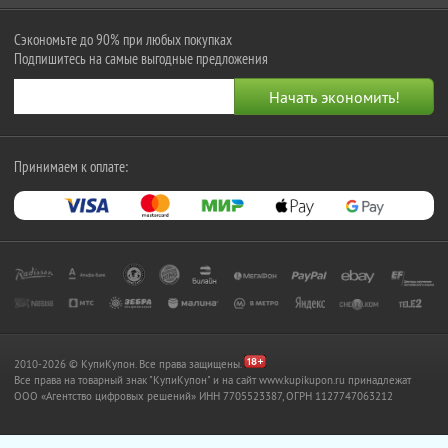
Сэкономьте до 90% при любых покупках
Подпишитесь на самые выгодные предложения
Принимаем к оплате:
2010-2026 © КупиКупон. Все права защищены.
Все права на товарный знак "КупиКупон" и на сайт www.kupikupon.ru принадлежат
OOO «Агентство цифровых решений» ИНН 7705523387, ОГРН 1127747063212