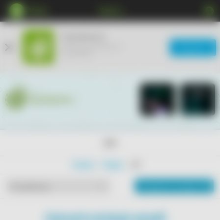
Меню
Калуга
КупиКупон
Мобильное приложение
Загрузить
ещё удобнее
18+
Главная
Товары
18+
Показать на карте
По рейтингу
ПОКАЗАТЬ БОЛЬШЕ АКЦИЙ