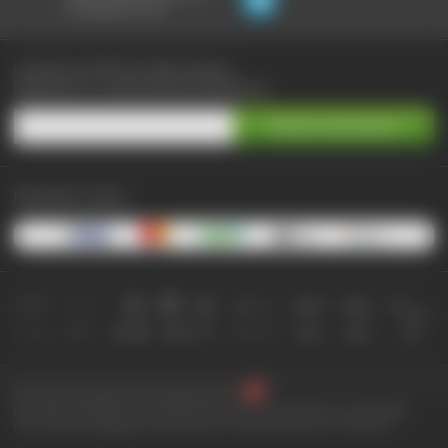
не выходя из чата:
Сэкономьте до 90% при любых покупках
Подпишитесь на самые выгодные предложения
Принимаем к оплате:
2010-2026 © КупиКупон. Все права защищены.
Все права на товарный знак "КупиКупон" и на сайт www.kupikupon.ru принадлежат
OOO «Агентство цифровых решений» ИНН 7705523387, ОГРН 1127747063212