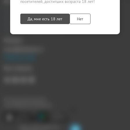
Документы
посетителей, достигших возраста 18 лет!
Агентский договор
Лицензионный договор
Да, мне есть 18 лет
Нет
Публичная оферта
Политика конфиденциальности
Контакты
sprosi@kupikupon.ru
Связаться с нами
Мы в Соцсетях
Все наши купоны доступны
через Мобильное Приложение:
Ищите скидки поблизости,