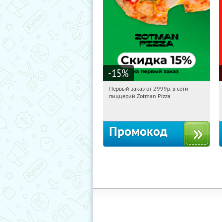
-15
%
Первый заказ от 2999р. в сети
09:15:14
Получили:
43
пиццерий Zotman Pizza
Россия
Промокод