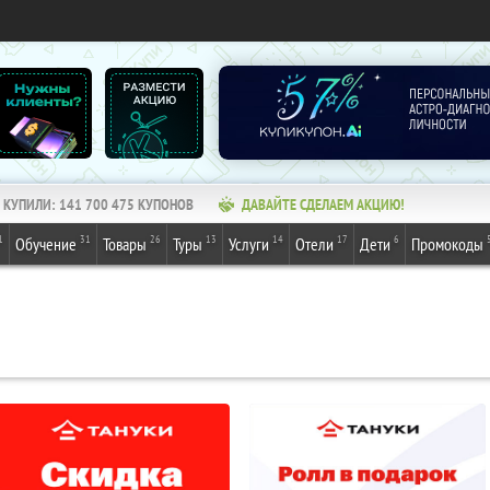
КУПИЛИ:
141 700 475
КУПОНОВ
ДАВАЙТЕ СДЕЛАЕМ АКЦИЮ!
1
31
26
13
14
17
6
Обучение
Товары
Туры
Услуги
Отели
Дети
Промокоды