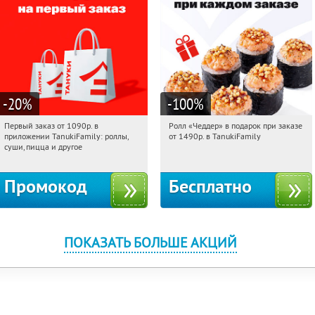
-20
%
-100
%
Первый заказ от 1090р. в
Ролл «Чеддер» в подарок при заказе
09:15:14
Получили:
256
09:15:14
Получили:
108
приложении TanukiFamily: роллы,
от 1490р. в TanukiFamily
Россия
Россия
суши, пицца и другое
Промокод
Бесплатно
ПОКАЗАТЬ БОЛЬШЕ АКЦИЙ