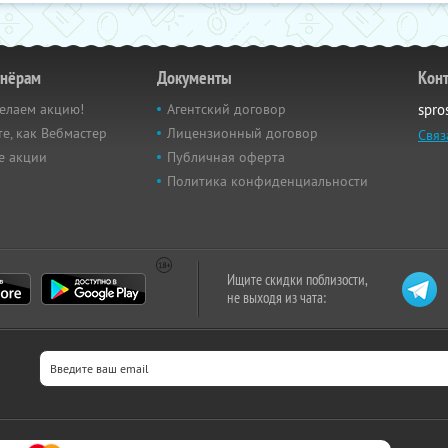
тнёрам
Документы
Кон
елаем акцию!
Агентский договор
spro
е, как Вебмастер
Лицензионный договор
Связ
е акции
Публичная оферта
Политика конфиденциальности
Ищите скидки поблизости,
не выходя из чата: