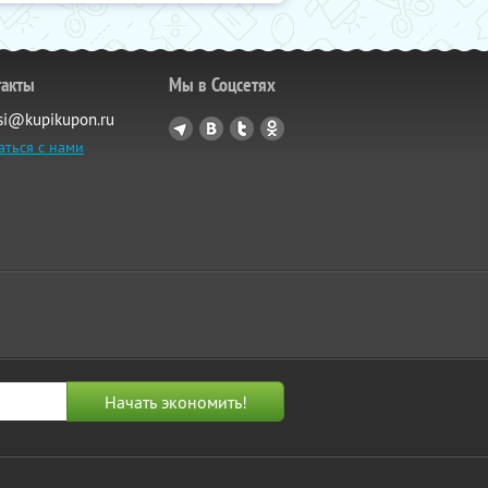
такты
Мы в Соцсетях
si@kupikupon.ru
аться с нами