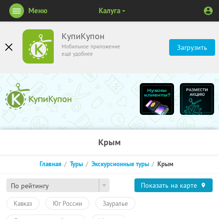
Меню
Калуга
КупиКупон
Мобильное приложение
Загрузить
ещё удобнее
Крым
Главная
Туры
Экскурсионные туры
Крым
Показать на карте
По рейтингу
Кавказ
Юг России
Зауралье