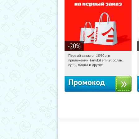
-20
%
Первый заказ от 1090р. в
16:51:03
Получили:
256
приложении TanukiFamily: роллы,
Россия
суши, пицца и другое
Промокод