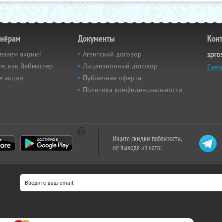
тнёрам
Документы
Кон
елаем акцию!
Агентский договор
spro
е, как Вебмастер
Лицензионный договор
Связ
е акции
Публичная оферта
Политика конфиденциальности
Ищите скидки поблизости,
не выходя из чата: