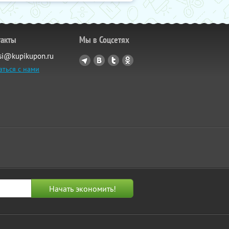
такты
Мы в Соцсетях
si@kupikupon.ru
аться с нами