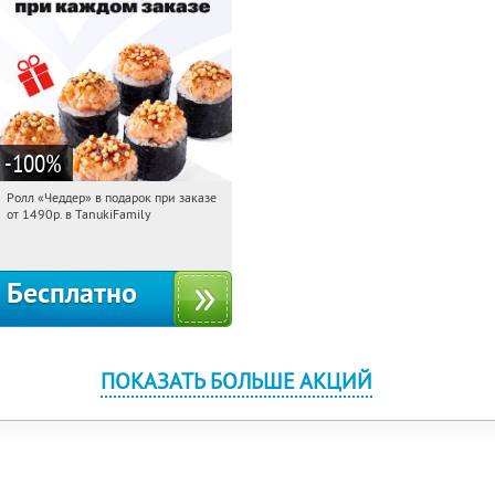
-100
%
Ролл «Чеддер» в подарок при заказе
16:51:03
Получили:
108
от 1490р. в TanukiFamily
Россия
Бесплатно
ПОКАЗАТЬ БОЛЬШЕ АКЦИЙ