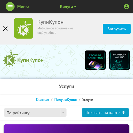
Меню
Калуга
КупиКупон
Мобильное приложение
Загрузить
ещё удобнее
Услуги
Главная
ПолучиКупон
Услуги
Показать на карте
По рейтингу