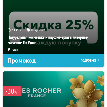
11:41:49
Получили:
1
Натуральная косметика и парфюмерия в интернет-
магазине Ив Роше
Россия
Промокод
ПОДРОБНЕЕ
-30
%