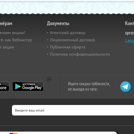
тнёрам
Документы
Кон
елаем акцию!
Агентский договор
spro
е, как Вебмастер
Лицензионный договор
Связ
е акции
Публичная оферта
Политика конфиденциальности
Ищите скидки поблизости,
не выходя из чата: