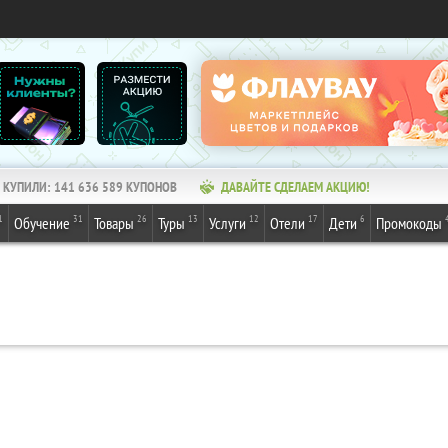
КУПИЛИ:
141 636 589
КУПОНОВ
ДАВАЙТЕ СДЕЛАЕМ АКЦИЮ!
1
31
26
13
12
17
6
Обучение
Товары
Туры
Услуги
Отели
Дети
Промокоды