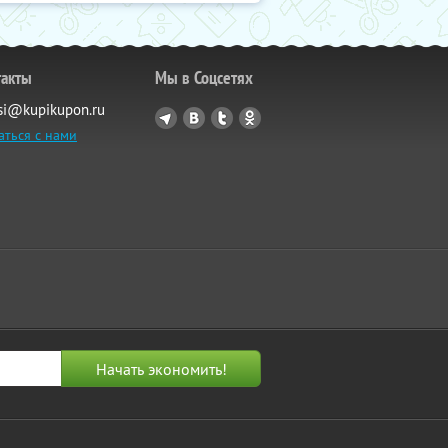
такты
Мы в Соцсетях
si@kupikupon.ru
аться с нами