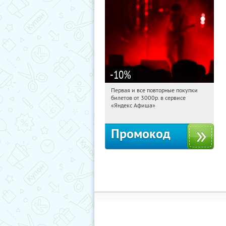
-10
%
Первая и все повторные покупки
14:29:35
Получили:
153
билетов от 3000р. в сервисе
Россия
«Яндекс Афиша»
Промокод