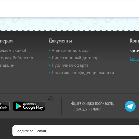
тнёрам
Документы
Кон
елаем акцию!
Агентский договор
spro
е, как Вебмастер
Лицензионный договор
Связ
е акции
Публичная оферта
Политика конфиденциальности
Ищите скидки поблизости,
не выходя из чата: