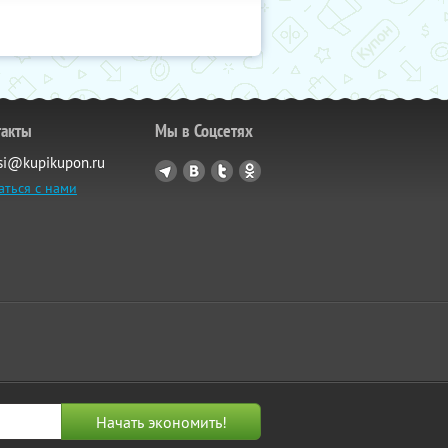
такты
Мы в Соцсетях
si@kupikupon.ru
аться с нами