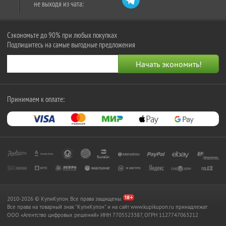
не выходя из чата:
Сэкономьте до 90% при любых покупках
Подпишитесь на самые выгодные предложения
Принимаем к оплате:
2010-2026 © КупиКупон. Все права защищены.
Все права на товарный знак "КупиКупон" и на сайт www.kupikupon.ru принадлежат
OOO «Агентство цифровых решений» ИНН 7705523387, ОГРН 1127747063212