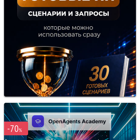
-70
%