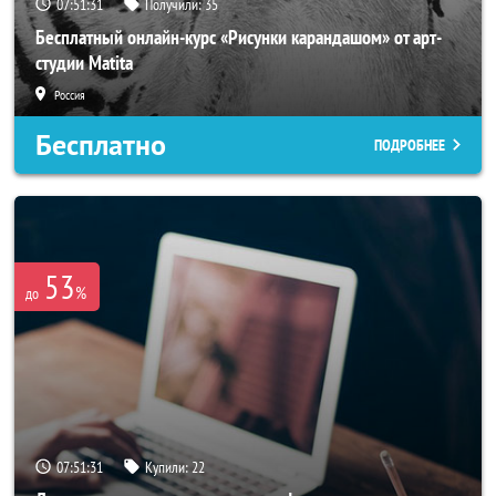
07:51:29
Получили:
35
Бесплатный онлайн-курс «Рисунки карандашом» от арт-
студии Matita
Россия
Бесплатно
ПОДРОБНЕЕ
53
%
до
07:51:29
Купили:
22