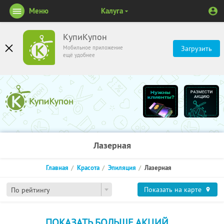
Меню
Калуга
КупиКупон
Мобильное приложение
Загрузить
ещё удобнее
Лазерная
Главная
Красота
Эпиляция
Лазерная
Показать на карте
По рейтингу
ПОКАЗАТЬ БОЛЬШЕ АКЦИЙ