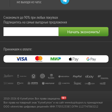
не выходя из чата:
Сэкономьте до 90% при любых покупках
Подпишитесь на самые выгодные предложения
Принимаем к оплате:
2010-2026 © КупиКупон. Все права защищены.
Все права на товарный знак "КупиКупон" и на сайт www.kupikupon.ru принадлежат
OOO «Агентство цифровых решений» ИНН 7705523387, ОГРН 1127747063212