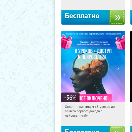
Бесплатно
-56
%
Онлайн-практикум «8 уроков до
23:26:58
Получили:
31
вашего первого дохода с
Россия
нейросетями!»