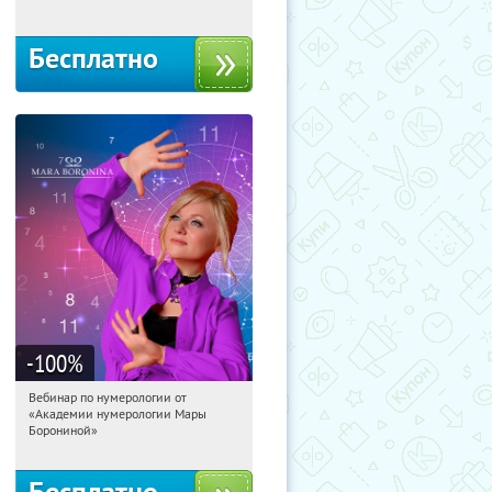
Бесплатно
-100
%
Вебинар по нумерологии от
23:26:58
Получили:
29
«Академии нумерологии Мары
Россия
Борониной»