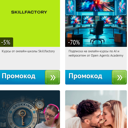
-5
%
-70
%
Курсы от онлайн-школы Skillfactory
Подписка на онлайн-курсы по AI и
23:26:58
Получи первым!
23:26:58
Получили:
18
нейросетям от Open Agents Academy
Россия
Россия
Промокод
Промокод