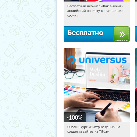
Бесплатный вебинар «Как выучить
23:26:58
Получили:
16
английский новичку в кратчайшие
Россия
сроки»
Бесплатно
-100
%
Онлайн-курс «Быстрые деньги на
23:26:58
Получили:
24
создании сайтов на Tilda»
Россия