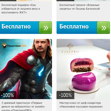
Бесплатный марафон «Как
Бесплатный тренинг «Влажные
23:26:58
Получили:
24
23:26:58
Получили:
57
избавиться от лишнего веса и
секреты» от Оксаны Бачинской
Россия
Россия
восстановить ЖКТ»
Бесплатно
Бесплатно
-100
%
-100
%
3-дневный практикум «Первые
Мастер-класс от шеф-кондитера
23:26:58
Получили:
29
23:26:58
Получили:
57
деньги на нейросетях» от онлайн-
«Малиновое муссовое пирожное»
Россия
Россия
школы «ПрактикиPRO»