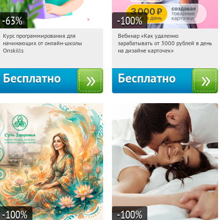
-63
%
-100
%
Курс программирования для
Вебинар «Как удаленно
23:26:58
Получили:
4
23:26:58
Получили:
48
начинающих от онлайн-школы
зарабатывать от 3000 рублей в день
Россия
Россия
Onskills
на дизайне карточек»
Бесплатно
Бесплатно
-100
%
-100
%