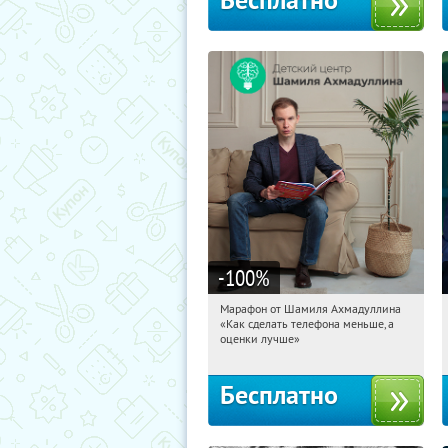
Бесплатно
-100
%
Марафон от Шамиля Ахмадуллина
23:26:58
Получили:
25
«Как сделать телефона меньше, а
Россия
оценки лучше»
Бесплатно