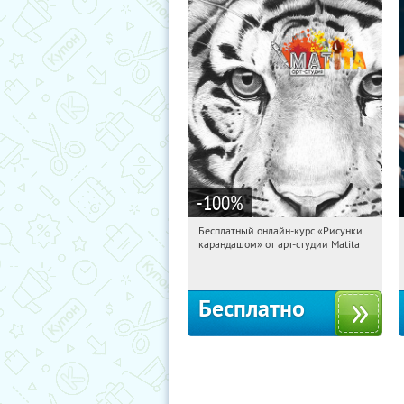
-100
%
Бесплатный онлайн-курс «Рисунки
23:26:58
Получили:
35
карандашом» от арт-студии Matita
Россия
Бесплатно