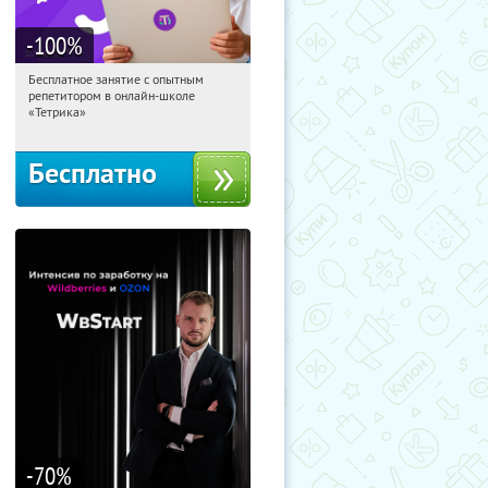
-100
%
Бесплатное занятие с опытным
23:26:58
Получили:
2
репетитором в онлайн-школе
Москва, Россия
«Тетрика»
Бесплатно
-70
%