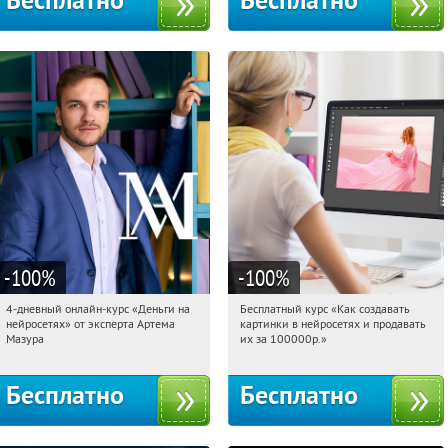
Бесплатно
Бесплатно
-100
%
-100
%
4-дневный онлайн-курс «Деньги на
Бесплатный курс «Как создавать
23:26:58
Получили:
191
23:26:58
Получили:
524
нейросетях» от эксперта Артема
картинки в нейросетях и продавать
Россия
Россия
Мазура
их за 100000р.»
Бесплатно
Бесплатно