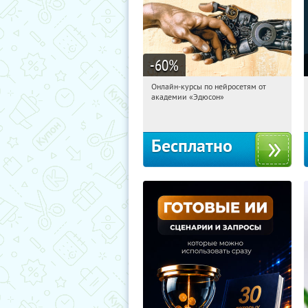
-60
%
Онлайн-курсы по нейросетям от
23:26:58
Получили:
6
академии «Эдюсон»
Москва
Бесплатно