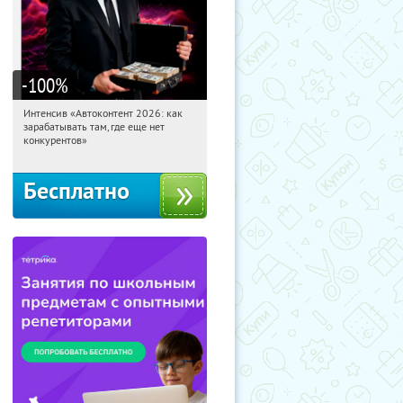
-100
%
Интенсив «Автоконтент 2026: как
23:26:58
Получили:
4
зарабатывать там, где еще нет
Россия
конкурентов»
Бесплатно