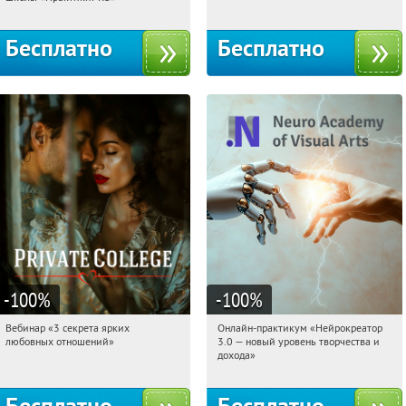
Бесплатно
Бесплатно
-100
%
-100
%
Вебинар «3 секрета ярких
Онлайн-практикум «Нейрокреатор
23:26:58
Получили:
37
23:26:58
Получили:
20
любовных отношений»
3.0 — новый уровень творчества и
Россия
Россия
дохода»