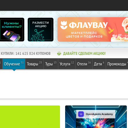
КУПИЛИ:
141 625 824
КУПОНОВ
ДАВАЙТЕ СДЕЛАЕМ АКЦИЮ!
1
31
25
13
12
16
6
Обучение
Товары
Туры
Услуги
Отели
Дети
Промокоды