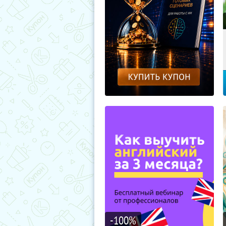
-100
%