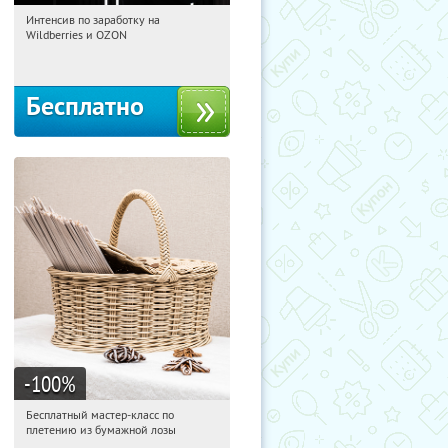
Интенсив по заработку на
23:26:58
Получили:
8
Wildberries и OZON
Россия
Бесплатно
-100
%
Бесплатный мастер-класс по
23:26:58
Получили:
33
плетению из бумажной лозы
Москва, Россия