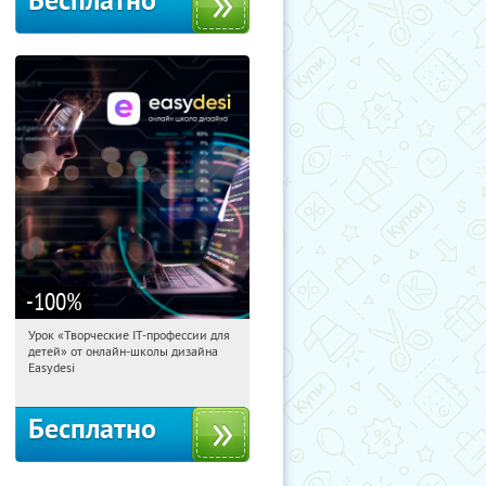
Бесплатно
-100
%
Урок «Творческие IT-профессии для
23:26:58
Получили:
53
детей» от онлайн-школы дизайна
Россия
Easydesi
Бесплатно