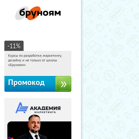
-11
%
Курсы по разработке, маркетингу,
23:26:58
Получи первым!
дизайну и не только от школы
Россия
«Бруноям»
Промокод