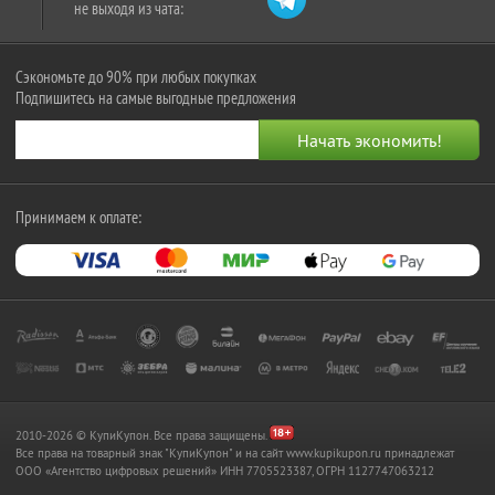
не выходя из чата:
Сэкономьте до 90% при любых покупках
Подпишитесь на самые выгодные предложения
Принимаем к оплате:
2010-2026 © КупиКупон. Все права защищены.
Все права на товарный знак "КупиКупон" и на сайт www.kupikupon.ru принадлежат
OOO «Агентство цифровых решений» ИНН 7705523387, ОГРН 1127747063212