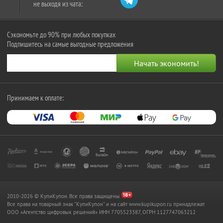
не выходя из чата:
Сэкономьте до 90% при любых покупках
Подпишитесь на самые выгодные предложения
Принимаем к оплате:
2010-2026 © КупиКупон. Все права защищены.
Все права на товарный знак "КупиКупон" и на сайт www.kupikupon.ru принадлежат
OOO «Агентство цифровых решений» ИНН 7705523387, ОГРН 1127747063212