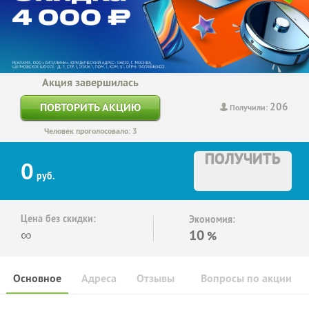
Акция завершилась
206
ПОВТОРИТЬ АКЦИЮ
Получили:
Человек проголосовало: 3
ПОЛУЧИТЬ
0
руб.
Цена без скидки:
Экономия:
∞
10
%
Основное
Адреса
Отзывы
Вопросы по акции