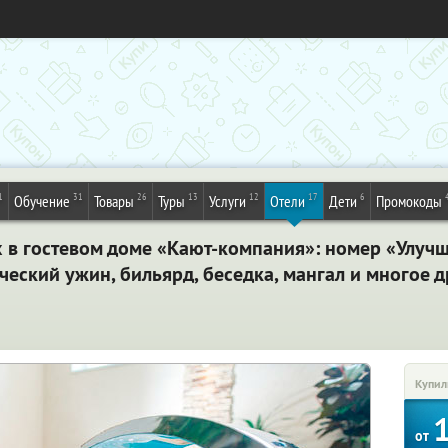
1
31
26
13
12
17
6
Обучение
Товары
Туры
Услуги
Отели
Дети
Промокоды
х в гостевом доме «Кают-компания»: номер «Улучш
ческий ужин, бильярд, беседка, мангал и многое д
Купил
от