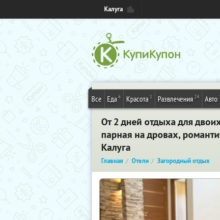
Калуга
6
1
24
Все
Еда
Красота
Развлечения
Авто
От 2 дней отдыха для двои
парная на дровах, романти
Калуга
Главная
Отели
Загородный отдых