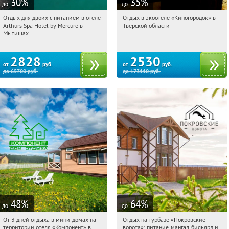
30
%
35
%
до
до
Отдых для двоих с питанием в отеле
Отдых в экоотеле «Киногородок» в
03:48:44
Купи первым!
03:48:44
Купи первым!
Arthurs Spa Hotel by Mercure в
Тверской области
Московская обл., г. Мытищи, д.
Тверская обл., Бологовский р-н,
Мытищах
Ларево, ул. Хвойная, стр. 26
Выползовское с/п, дер.
Михайловское, д. 15
2828
2530
от
руб.
от
руб.
до
65700
руб.
до
173110
руб.
48
%
64
%
до
до
От 3 дней отдыха в мини-домах на
Отдых на турбазе «Покровские
03:48:44
Купили:
117
03:48:44
Купили:
7
территории отеля «Компонент» в
ворота»: питание, мангал, бильярд и