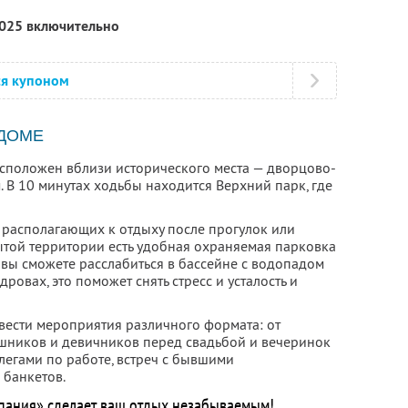
2025 включительно
ся купоном
 ДОМЕ
сположен вблизи исторического места — дворцово-
 В 10 минутах ходьбы находится Верхний парк, где
, располагающих к отдыху после прогулок или
ытой территории есть удобная охраняемая парковка
вы сможете расслабиться в бассейне с водопадом
дровах, это поможет снять стресс и усталость и
вести мероприятия различного формата: от
шников и девичников перед свадьбой и вечеринок
легами по работе, встреч с бывшими
 банкетов.
пания» сделает ваш отдых незабываемым!