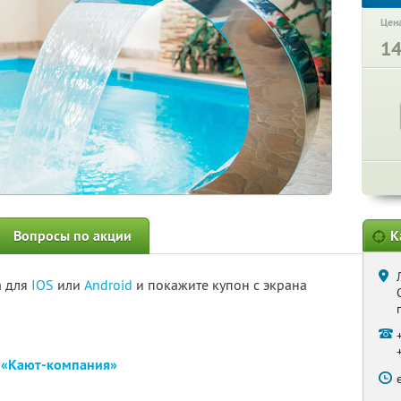
Цена
1
Вопросы по акции
К
а для
IOS
или
Android
и покажите купон с экрана
е
«Кают-компания»