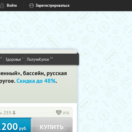
Войти
Зарегистрироваться
49
1
84
Здоровье
ПолучиКупон
енный», бассейн, русская
ругое.
Скидка до 48%
.
255
(53)
и:
1200
КУПИТЬ
руб.