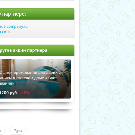
 партнере:
aut-company.ru
k.com
ругие акции партнера
2 дней проживания для двоих с
анием в гостевом доме «Кают-
мпания»
1200
руб.
-48%
ы
Туры