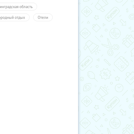
инградская область
ородный отдых
Отели