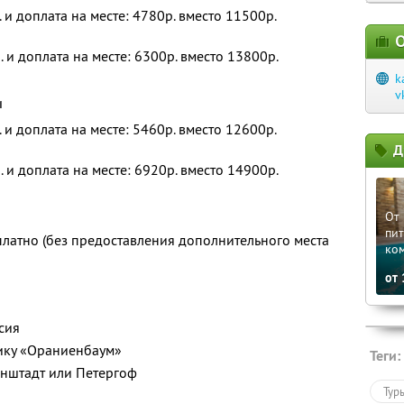
. и доплата на месте: 4780р. вместо 11500р.
О
. и доплата на месте: 6300р. вместо 13800р.
k
v
и
. и доплата на месте: 5460р. вместо 12600р.
Д
. и доплата на месте: 6920р. вместо 14900р.
От 
пит
платно (без предоставления дополнительного места
ко
от
сия
ику «Ораниенбаум»
Теги:
онштадт или Петергоф
Тур