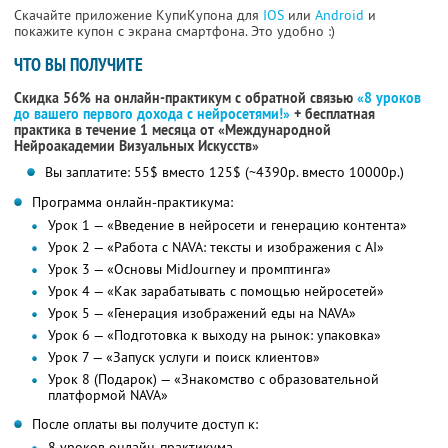
Скачайте приложение КупиКупона для
IOS
или
Android
и
покажите купон с экрана смартфона. Это удобно :)
ЧТО ВЫ ПОЛУЧИТЕ
Скидка 56% на онлайн-практикум с обратной связью
«8 уроков
до вашего первого дохода с нейросетями!»
+ бесплатная
практика в течение 1 месяца от «Международной
Нейроакадемии Визуальных Искусств»
Вы заплатите: 55$ вместо 125$ (~4390р. вместо 10000р.)
Программа онлайн-практикума:
Урок 1 — «Введение в нейросети и генерацию контента»
Урок 2 — «Работа с NAVA: тексты и изображения с AI»
Урок 3 — «Основы MidJourney и промптинга»
Урок 4 — «Как зарабатывать с помощью нейросетей»
Урок 5 — «Генерация изображений еды на NAVA»
Урок 6 — «Подготовка к выходу на рынок: упаковка»
Урок 7 — «Запуск услуги и поиск клиентов»
Урок 8 (Подарок) — «Знакомство с образовательной
платформой NAVA»
После оплаты вы получите доступ к:
8 уроков онлайн-практикума