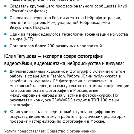
Создатель крупнейшего профессионального сообщества Клуб
«Российское фото»;
Основатель первого в России агентства Нейрофотографии,
ректор и создатель Международной Нейроакадемии
Визуальных Искусств;
Один из первых идеологов технологии токенизации искусства
в мире (NFT);
Организовал более 200 различных мероприятий.
Юлия Тягушова — эксперт в сфере фотографии,
видеосъёмки, видеомонтажа, нейроискусства и визуала:
Дипломированный художник и фотограф с 8-летним опытом
работы в сфере Art и Fashion. Работы Юлии публикуются в
зарубежных журналах. Её фотографии выставлялись в
московской галерее, она выступала экспертом на конференции
по креативности в фотографии в Москве, имеет
международные награды за участие в фотоконкурсах. По
результатам конкурса 35AWARDS входит в ТОП 100 фэшн
фотографов.
Юлия уже шесть лет ведёт онлайн-курсы по цифровому
искусству, видеомонтажу и работе в графических редакторах,
проводит мастер-классы по фотографии в Москве.
Услуги предоставляет: Общество с ограниченной