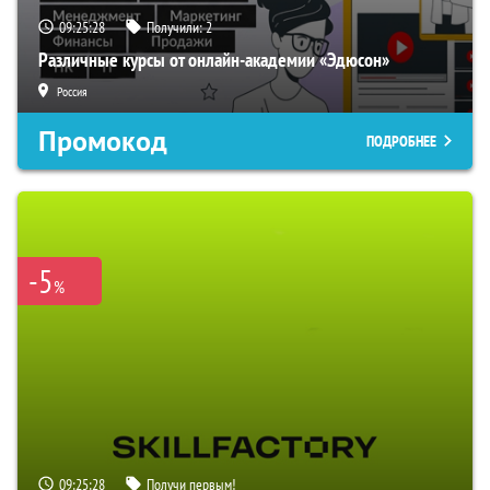
09:25:27
Получили:
2
Различные курсы от онлайн-академии «Эдюсон»
Россия
Промокод
ПОДРОБНЕЕ
-5
%
09:25:27
Получи первым!