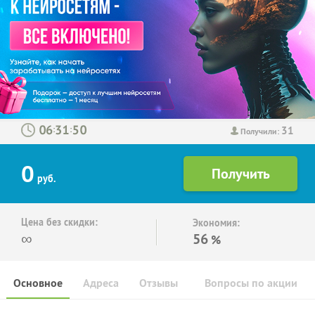
31
:
:
Получили:
0
руб.
Цена без скидки:
Экономия:
∞
56
%
Основное
Адреса
Отзывы
Вопросы по акции