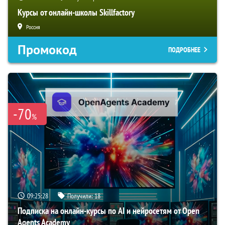
Курсы от онлайн-школы Skillfactory
Россия
Промокод
ПОДРОБНЕЕ
-70
%
09:25:27
Получили:
18
Подписка на онлайн-курсы по AI и нейросетям от Open
Agents Academy