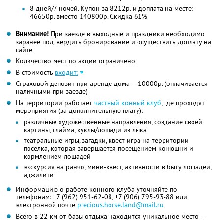
8 дней/7 ночей. Купон за 8212р. и доплата на месте:
46650р. вместо 140800р. Скидка 61%
Внимание!
При заезде в выходные и праздники необходимо
заранее подтвердить бронирование и осуществить доплату на
сайте
Количество мест по акции ограничено
В стоимость
входит:
Страховой депозит при аренде дома — 10000р. (оплачивается
наличными при заезде)
На территории работает
частный конный клуб
, где проходят
мероприятия (за дополнительную плату):
различные художественные направления, создание своей
картины, слайма, куклы/лошади из лыка
театральные игры, загадки, квест-игра на территории
поселка, которая завершается посещением конюшни и
кормлением лошадей
экскурсия на ранчо, мини-квест, активности в быту лошадей,
аджилити
Информацию о работе конного клуба уточняйте по
телефонам:
+7 (962) 951-62-08,
+7 (906) 795-93-88
или
электронной почте
precious.horse.land@mail.ru
Всего в 22 км от базы отдыха находится уникальное место —