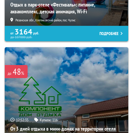
Отдых в парк-отеле «Фестиваль»: питание,
аквакомплекс, детская анимация, Wi-Fi
Рязанская обл., Клепиковский район, пос. Чулис
3164
ПОДРОБНЕЕ
от
руб.
до
107880
руб.
48
%
до
12:52:34
Купили:
116
От 3 дней отдыха в мини-домах на территории отеля