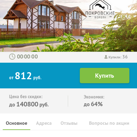
36
:
:
Купили:
812
от
руб.
Цена без скидки:
Экономия:
140800
64%
до
до
руб.
Основное
Адреса
Отзывы
Вопросы по акции