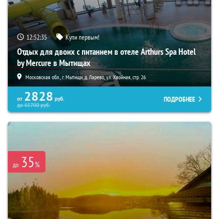
12:52:34
Купи первым!
Отдых для двоих с питанием в отеле Arthurs Spa Hotel
by Mercure в Мытищах
Московская обл., г. Мытищи, д. Ларево, ул. Хвойная, стр. 26
2828
ПОДРОБНЕЕ
от
руб.
до
65700
руб.
35
%
до