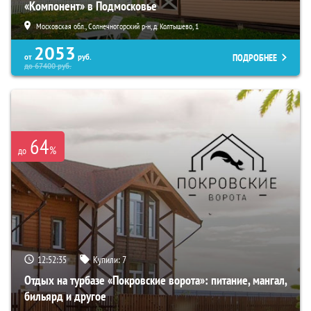
«Компонент» в Подмосковье
Московская обл., Солнечногорский р-н, д. Колтышево, 1
2053
ПОДРОБНЕЕ
от
руб.
до
67400
руб.
64
%
до
12:52:34
Купили:
7
Отдых на турбазе «Покровские ворота»: питание, мангал,
бильярд и другое