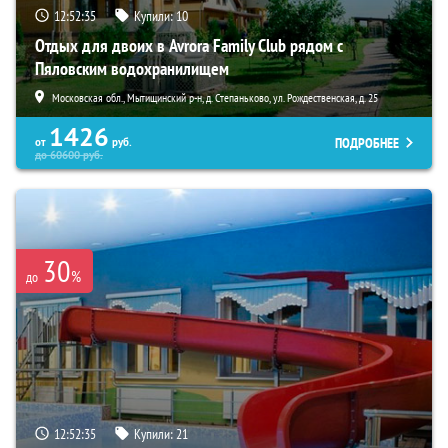
12:52:34
Купили:
10
Отдых для двоих в Avrora Family Club рядом с
Пяловским водохранилищем
Московская обл., Мытищинский р-н, д. Степаньково, ул. Рождественская, д. 25
1426
ПОДРОБНЕЕ
от
руб.
до
60600
руб.
30
%
до
12:52:34
Купили:
21