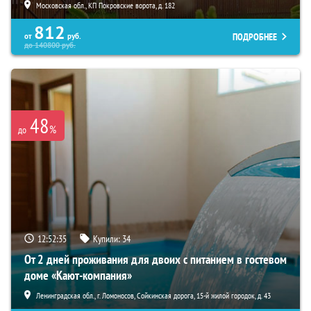
Московская обл., КП Покровские ворота, д. 182
812
ПОДРОБНЕЕ
от
руб.
до
140800
руб.
48
%
до
12:52:34
Купили:
34
От 2 дней проживания для двоих с питанием в гостевом
доме «Кают-компания»
Ленинградская обл., г. Ломоносов, Сойкинская дорога, 15-й жилой городок, д. 43