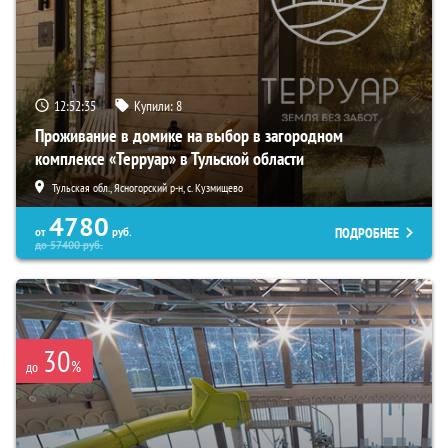
12:52:34
Купили:
8
Проживание в домике на выбор в загородном
комплексе «Терруар» в Тульской области
Тульская обл., Ясногорский р-н, с. Кузмищево
4780
ПОДРОБНЕЕ
от
руб.
до
57400
руб.
30
%
до