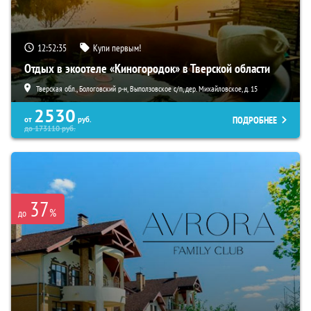
12:52:34
Купи первым!
Отдых в экоотеле «Киногородок» в Тверской области
Тверская обл., Бологовский р-н, Выползовское с/п, дер. Михайловское, д. 15
2530
ПОДРОБНЕЕ
от
руб.
до
173110
руб.
37
%
до