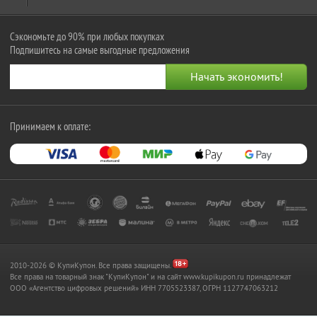
Сэкономьте до 90% при любых покупках
Подпишитесь на самые выгодные предложения
Принимаем к оплате:
2010-2026 © КупиКупон. Все права защищены.
Все права на товарный знак "КупиКупон" и на сайт www.kupikupon.ru принадлежат
OOO «Агентство цифровых решений» ИНН 7705523387, ОГРН 1127747063212