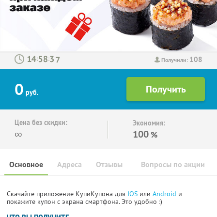
108
:
:
Получили:
0
руб.
Цена без скидки:
Экономия:
∞
100
%
Основное
Адреса
Отзывы
Вопросы по акции
Скачайте приложение КупиКупона для
IOS
или
Android
и
покажите купон с экрана смартфона. Это удобно :)