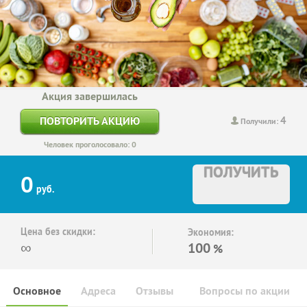
Акция завершилась
4
ПОВТОРИТЬ АКЦИЮ
Получили:
Человек проголосовало: 0
ПОЛУЧИТЬ
0
руб.
Цена без скидки:
Экономия:
∞
100
%
Основное
Адреса
Отзывы
Вопросы по акции