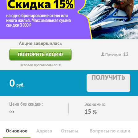
Акция завершилась
12
ПОВТОРИТЬ АКЦИЮ
Получили:
Человек проголосовало: 0
ПОЛУЧИТЬ
0
руб.
Цена без скидки:
Экономия:
∞
15
%
Основное
Адреса
Отзывы
Вопросы по акции