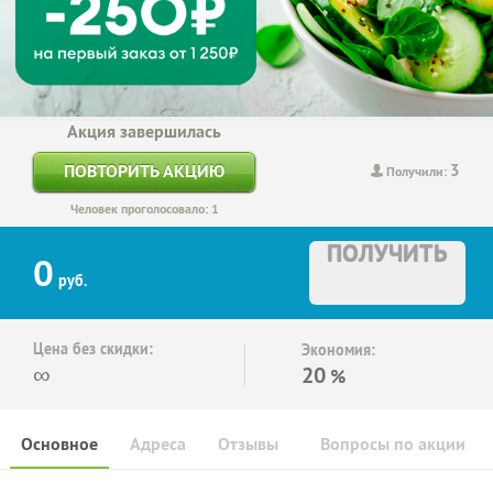
Акция завершилась
3
ПОВТОРИТЬ АКЦИЮ
Получили:
Человек проголосовало: 1
ПОЛУЧИТЬ
0
руб.
Цена без скидки:
Экономия:
∞
20
%
Основное
Адреса
Отзывы
Вопросы по акции