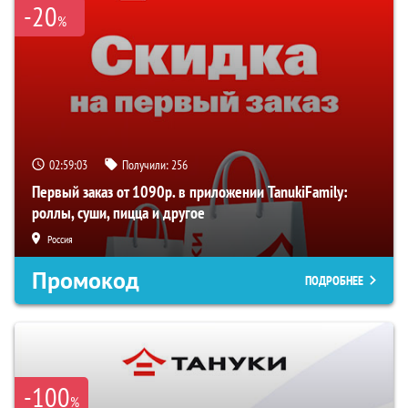
-20
%
02:59:03
Получили:
256
Первый заказ от 1090р. в приложении TanukiFamily:
роллы, суши, пицца и другое
Россия
Промокод
ПОДРОБНЕЕ
-100
%