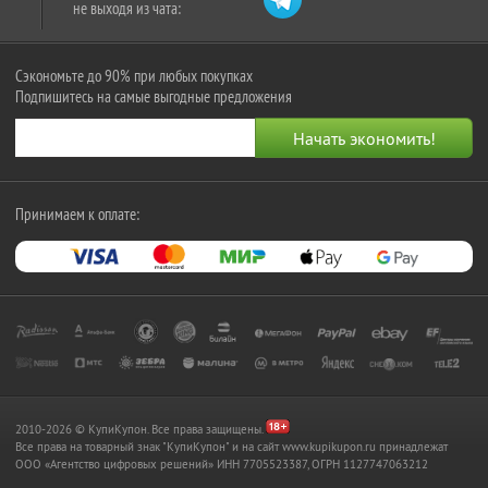
не выходя из чата:
Сэкономьте до 90% при любых покупках
Подпишитесь на самые выгодные предложения
Принимаем к оплате:
2010-2026 © КупиКупон. Все права защищены.
Все права на товарный знак "КупиКупон" и на сайт www.kupikupon.ru принадлежат
OOO «Агентство цифровых решений» ИНН 7705523387, ОГРН 1127747063212