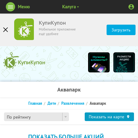
Меню
Калуга
КупиКупон
Мобильное приложение
Загрузить
ещё удобнее
Аквапарк
Главная
Дети
Развлечения
Аквапарк
Показать на карте
По рейтингу
ПОКАЗАТЬ БОЛЬШЕ АКЦИЙ