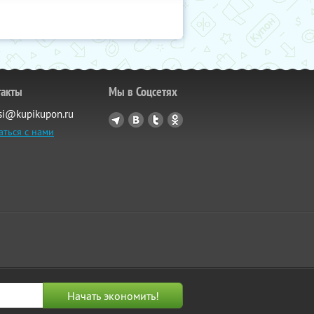
такты
Мы в Соцсетях
si@kupikupon.ru
аться с нами