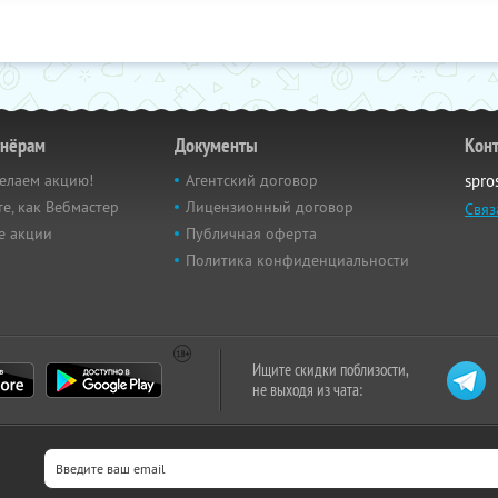
тнёрам
Документы
Кон
елаем акцию!
Агентский договор
spro
е, как Вебмастер
Лицензионный договор
Связ
е акции
Публичная оферта
Политика конфиденциальности
Ищите скидки поблизости,
не выходя из чата: