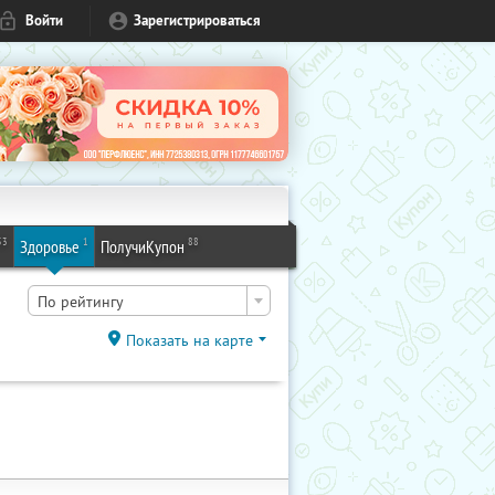
Войти
Зарегистрироваться
53
1
88
Здоровье
ПолучиКупон
По рейтингу
Показать на карте