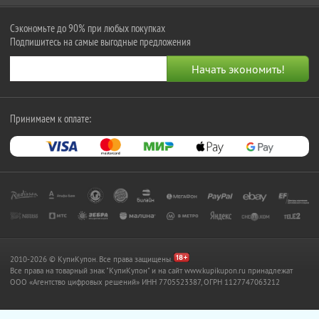
Сэкономьте до 90% при любых покупках
Подпишитесь на самые выгодные предложения
Принимаем к оплате:
2010-2026 © КупиКупон. Все права защищены.
Все права на товарный знак "КупиКупон" и на сайт www.kupikupon.ru принадлежат
OOO «Агентство цифровых решений» ИНН 7705523387, ОГРН 1127747063212