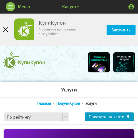
Меню
Калуга
КупиКупон
Мобильное приложение
Загрузить
ещё удобнее
Услуги
Главная
ПолучиКупон
Услуги
Показать на карте
По рейтингу