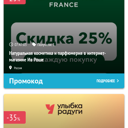
07:47:03
Получили:
1
Натуральная косметика и парфюмерия в интернет-
магазине Ив Роше
Россия
Промокод
ПОДРОБНЕЕ
-35
%