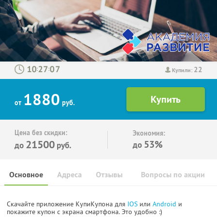
22
:
:
Купили:
1880
от
руб.
Цена без скидки:
Экономия:
21500
53%
до
до
руб.
Основное
Адреса
Отзывы
Вопросы по акции
Скачайте приложение КупиКупона для
IOS
или
Android
и
покажите купон с экрана смартфона. Это удобно :)