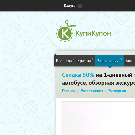
Калуга
6
1
24
Все
Еда
Красота
Развлечения
Авто
Скидка 50%
на 1-дневный 
автобусе, обзорная экскур
Главная
Развлечения
Экскурсии