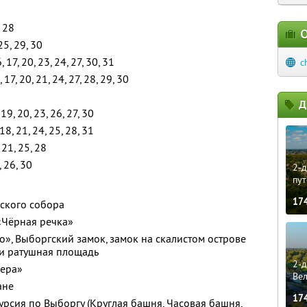
, 28
О
25, 29, 30
6, 17, 20, 23, 24, 27, 30, 31
c
, 17, 20, 21, 24, 27, 28, 29, 30
Д
 19, 20, 23, 26, 27, 30
 18, 21, 24, 25, 28, 31
, 21, 25, 28
, 26, 30
2-д
пут
17
нского собора
 «Чёрная речка»
», Выборгский замок, замок на скалистом острове
 и ратушная площадь
2-д
гера»
Ве
ане
17
урсия по Выборгу (Круглая башня, Часовая башня,