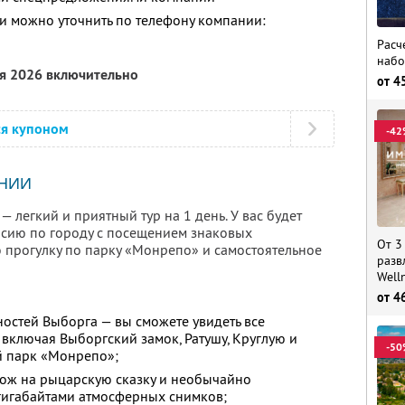
 можно уточнить по телефону компании:
Расч
набо
ря 2026 включительно
от
4
ся купоном
-42
НИИ
 легкий и приятный тур на 1 день. У вас будет
рсию по городу с посещением знаковых
От 3
 прогулку по парку «Монрепо» и самостоятельное
разв
Well
от
4
остей Выборга — вы сможете увидеть все
 включая Выборгский замок, Ратушу, Круглую и
-50
й парк «Монрепо»;
ож на рыцарскую сказку и необычайно
 гигабайтами атмосферных снимков;