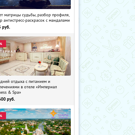
ет матрицы судьбы, разбор профиля,
р антистресс-раскрасок с мандалами
5
руб.
%
 дней отдыха с питанием и
лечениями в отеле «Империал
ness & Spa»
600
руб.
%