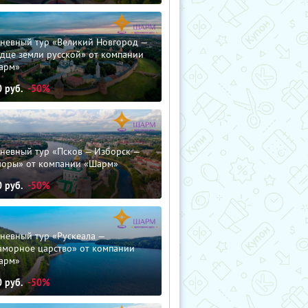
дневный тур «Великий Новгород —
дце земли русской» от компании
арм»
0
руб.
-50%
невный тур «Псков — Изборск —
чоры» от компании «Шарм»
0
руб.
-50%
невный тур «Рускеала —
аморное царство» от компании
арм»
0
руб.
-50%