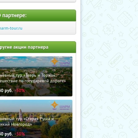
 партнере:
harm-tour.ru
ругие акции партнера
невный тур «Тверь и Торжок:
ешествие по государевой дороге»
40
руб.
-50%
невный тур «Старая Русса и
ликий Новгород»
40
руб.
-50%