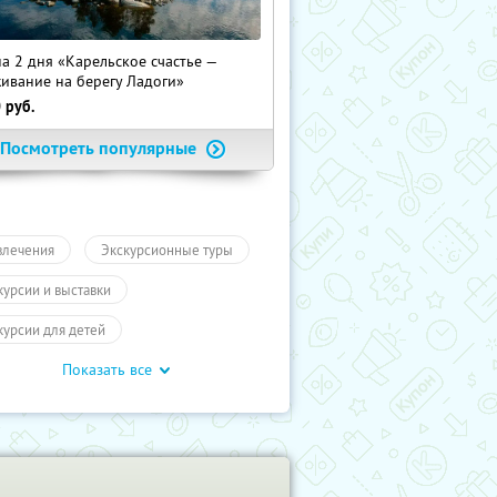
на 2 дня «Карельское счастье —
ивание на берегу Ладоги»
0
руб.
Посмотреть популярные
влечения
Экскурсионные туры
курсии и выставки
курсии для детей
Показать все
обусные экскурсии
ие экскурсии
Экскурсии
кт-Петербург
Туры
влечения