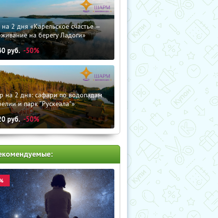
 на 2 дня «Карельское счастье —
оживание на берегу Ладоги»
40
руб.
-50%
р на 2 дня: сафари по водопадам
елии и парк “Рускеала"»
20
руб.
-50%
екомендуемые:
%