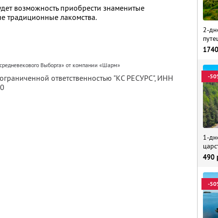
будет возможность приобрести знаменитые
ие традиционные лакомства.
2-дн
путе
174
 средневекового Выборга» от компании «Шарм»
-50
 ограниченной ответственностью "КС РЕСУРС",
ИНН
80
1-дн
царс
490
-50