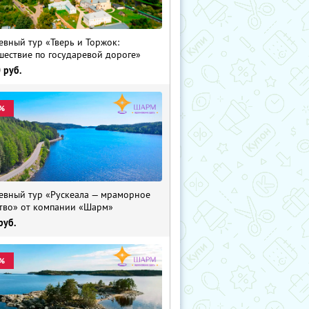
евный тур «Тверь и Торжок:
шествие по государевой дороге»
0
руб.
%
евный тур «Рускеала — мраморное
тво» от компании «Шарм»
руб.
%