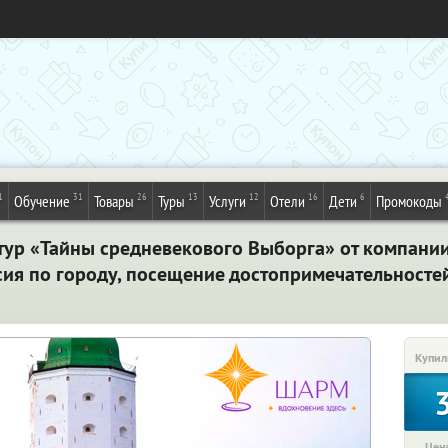
1
31
26
13
12
16
6
Обучение
Товары
Туры
Услуги
Отели
Дети
Промокоды
тур «Тайны средневекового Выборга» от компани
сия по городу, посещение достопримечательностей
Купил
Цена