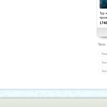
Тур 
прож
174
Теги:
Раз
Экс
Экс
Авт
Пеш
Сан
Раз