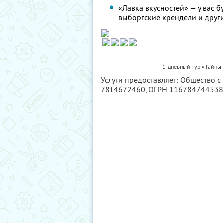
«Лавка вкусностей» — у вас 
выборгские крендели и друг
1-дневный тур «Тайны
Услуги предоставляет: Общество с
7814672460
, ОГРН 11678474453