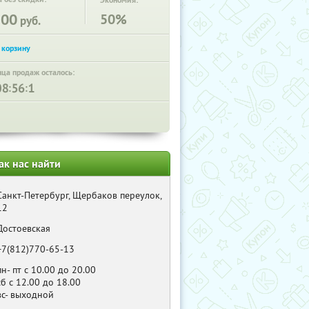
Экономия:
100
50%
руб.
нца продаж осталось:
:
:
ак нас найти
Санкт-Петербург, Щербаков переулок,
12
Достоевская
+7(812)770-65-13
пн- пт с 10.00 до 20.00
сб с 12.00 до 18.00
вс- выходной