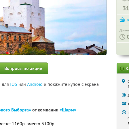
3
До ко
Вопросы по акции
К
а для
IOS
или
Android
и покажите купон с экрана
ового Выборга»
от компании
«Шарм»
месте: 1160р. вместо 3100р.