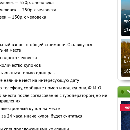
еловек — 550р. с человека
человек — 250р. с человека
Тур
век — 150р. с человека
пр
17
ьный взнос от общей стоимости. Оставшуюся
ь на месте
«Ту
я одного человека
Кар
количество купонов
16
зоваться только один раз
е наличие мест на интересующую дату
о телефону, сообщите номер и код купона,
Ф. И. О.
Р
 внести после согласования с туроператором, но не
тправления
 электронный купон на месте
-90
за 24 часа, иначе купон будет считаться
ими спецпредложениями компании