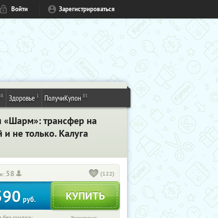
Войти
Зарегистрироваться
48
1
83
Здоровье
ПолучиКупон
и «Шарм»: трансфер на
 и не только. Калуга
58
(122)
и:
390
руб.
 без скидки: