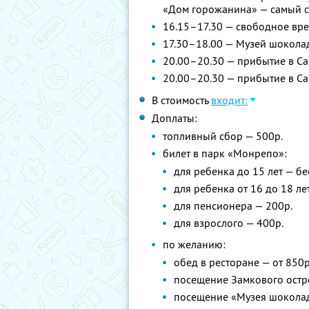
«Дом горожанина» — самый с
16.15–17.30 — свободное вре
17.30–18.00 — Музей шокола
20.00–20.30 — прибытие в Сан
20.00–20.30 — прибытие в Са
В стоимость
входит:
Доплаты:
топливный сбор — 500р.
билет в парк «Монрепо»:
для ребенка до 15 лет — б
для ребенка от 16 до 18 ле
для пенсионера — 200р.
для взрослого — 400р.
по желанию:
обед в ресторане — от 850р
посещение Замкового остр
посещение «Музея шокола