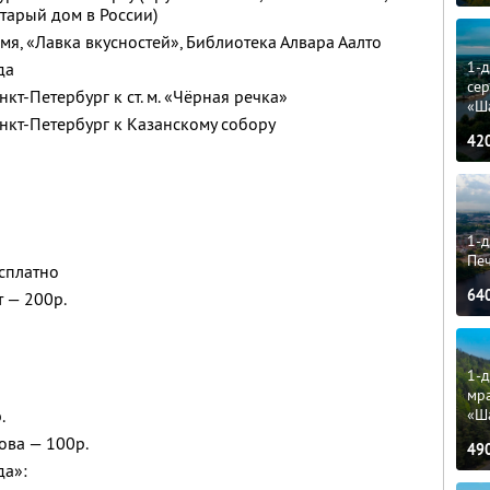
тарый дом в России)
мя, «Лавка вкусностей», Библиотека Алвара Аалто
1-
да
сер
кт-Петербург к ст. м. «Чёрная речка»
«Ш
нкт-Петербург к Казанскому собору
42
1-д
Пе
есплатно
64
т — 200р.
1-д
мр
«Ш
.
ова — 100р.
49
да»: