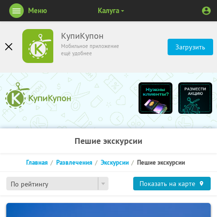
Меню
Калуга
КупиКупон
Мобильное приложение
Загрузить
ещё удобнее
Пешие экскурсии
Главная
Развлечения
Экскурсии
Пешие экскурсии
Показать на карте
По рейтингу