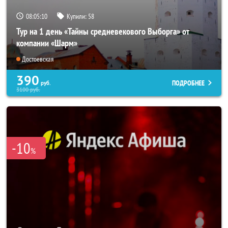
08:05:09
Купили:
58
Тур на 1 день «Тайны средневекового Выборга» от
компании «Шарм»
Достоевская
390
ПОДРОБНЕЕ
руб.
3100
руб.
-10
%