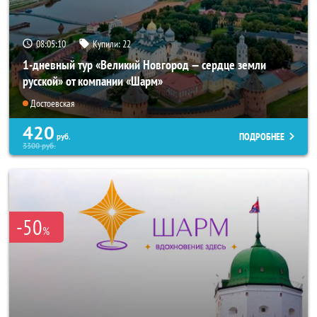
08:05:09
Купили:
22
1-дневный тур «Великий Новгород — сердце земли
русской» от компании «Шарм»
Достоевская
420
ПОДРОБНЕЕ
руб.
3300
руб.
-50
%