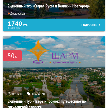
2-дневный тур «Старая Русса и Великий Новгород»
Достоевская
1740
ПОДРОБНЕЕ
руб.
13900
руб.
-50
%
08:05:09
Купили:
30
2-дневный тур «Тверь и Торжок: путешествие по
государевой дороге»