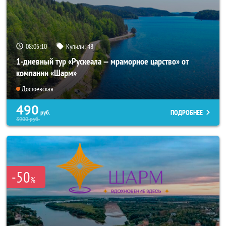
08:05:09
Купили:
48
1-дневный тур «Рускеала — мраморное царство» от
компании «Шарм»
Достоевская
490
ПОДРОБНЕЕ
руб.
3900
руб.
-50
%