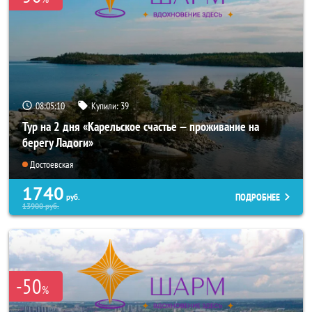
08:05:09
Купили:
39
Тур на 2 дня «Карельское счастье — проживание на
берегу Ладоги»
Достоевская
1740
ПОДРОБНЕЕ
руб.
13900
руб.
-50
%