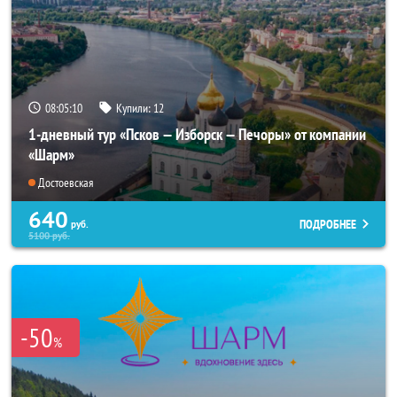
08:05:09
Купили:
12
1-дневный тур «Псков — Изборск — Печоры» от компании
«Шарм»
Достоевская
640
ПОДРОБНЕЕ
руб.
5100
руб.
-50
%