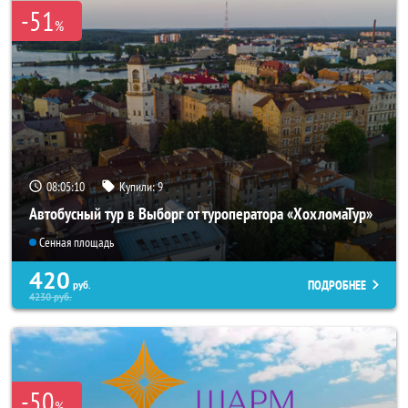
-51
%
08:05:09
Купили:
9
Автобусный тур в Выборг от туроператора «ХохломаТур»
Сенная площадь
420
ПОДРОБНЕЕ
руб.
4230
руб.
-50
%