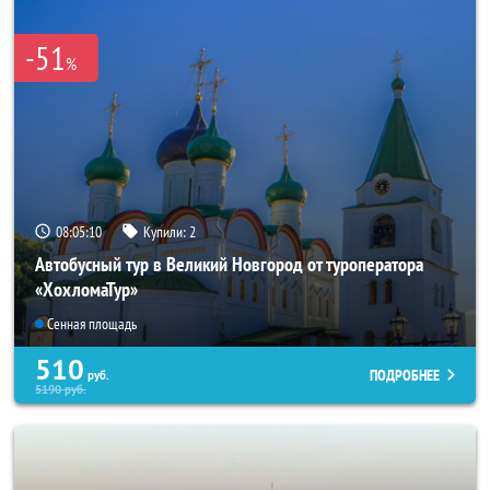
-51
%
08:05:09
Купили:
2
Автобусный тур в Великий Новгород от туроператора
«ХохломаТур»
Сенная площадь
510
ПОДРОБНЕЕ
руб.
5190
руб.