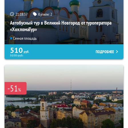
21:18:36
Купили:
2
Автобусный тур в Великий Новгород от туроператора
«ХохломаТур»
Сенная площадь
510
ПОДРОБНЕЕ
руб.
5190
руб.
-51
%