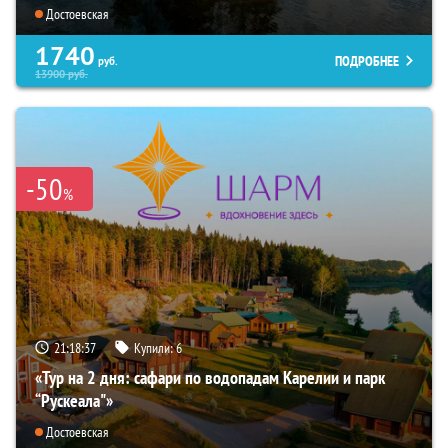
Достоевская
1740
ПОДРОБНЕЕ
руб.
13900
руб.
-50
%
21:18:36
Купили:
6
«Тур на 2 дня: сафари по водопадам Карелии и парк
“Рускеала"»
Достоевская