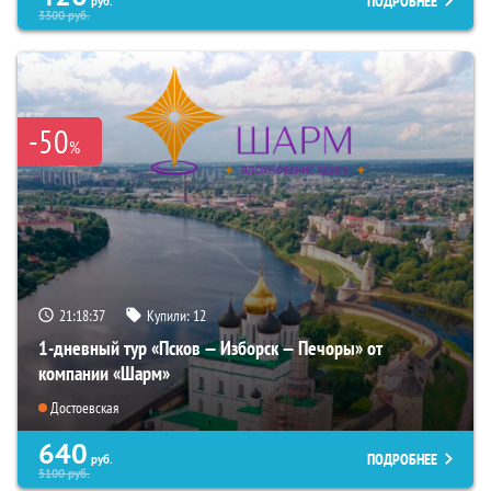
ПОДРОБНЕЕ
руб.
3300
руб.
-50
%
21:18:36
Купили:
12
1-дневный тур «Псков — Изборск — Печоры» от
компании «Шарм»
Достоевская
640
ПОДРОБНЕЕ
руб.
5100
руб.