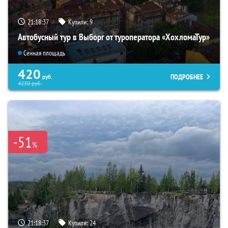
21:18:36
Купили:
9
Автобусный тур в Выборг от туроператора «ХохломаТур»
Сенная площадь
420
ПОДРОБНЕЕ
руб.
4230
руб.
-51
%
21:18:36
Купили:
24