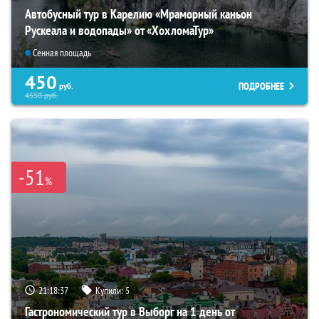
Автобусный тур в Карелию «Мраморный каньон
Рускеала и водопады» от «ХохломаТур»
Сенная площадь
450
ПОДРОБНЕЕ
руб.
4550
руб.
-51
%
21:18:36
Купили:
5
Гастрономический тур в Выборг на 1 день от