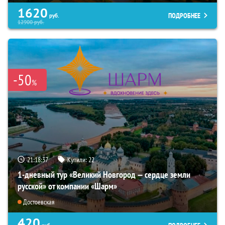
1620
ПОДРОБНЕЕ
руб.
12900
руб.
-50
%
21:18:36
Купили:
22
1-дневный тур «Великий Новгород — сердце земли
русской» от компании «Шарм»
Достоевская
420