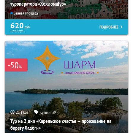
туроператора «ХохломаТур»
Сенная площадь
620
ПОДРОБНЕЕ
руб.
6290
руб.
-50
%
21:18:36
Купили:
39
Тур на 2 дня «Карельское счастье — проживание на
берегу Ладоги»