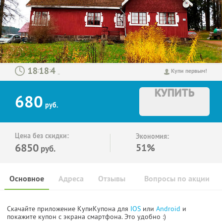
:
:
Купи первым!
КУПИТЬ
680
руб.
Цена без скидки:
Экономия:
6850
51%
руб.
Основное
Адреса
Отзывы
Вопросы по акции
Скачайте приложение КупиКупона для
IOS
или
Android
и
покажите купон с экрана смартфона. Это удобно :)