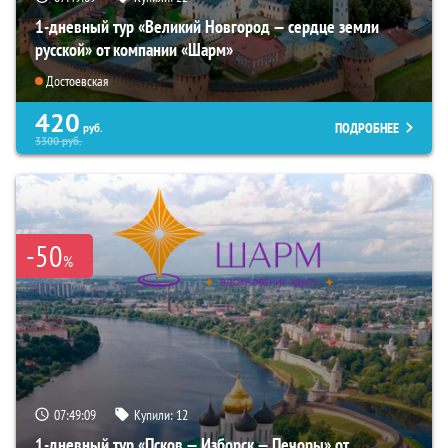
1-дневный тур «Великий Новгород — сердце земли
русской» от компании «Шарм»
Достоевская
420
ПОДРОБНЕЕ
руб.
3300
руб.
-50
%
07:49:08
Купили:
12
1-дневный тур «Псков — Изборск — Печоры» от