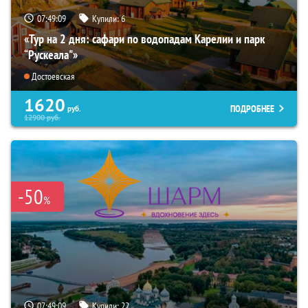
07:49:08
Купили:
6
«Тур на 2 дня: сафари по водопадам Карелии и парк
“Рускеала"»
Достоевская
1620
ПОДРОБНЕЕ
руб.
12900
руб.
-50
%
07:49:08
Купили:
22