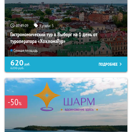
07:49:08
Купили:
5
Гастрономический тур в Выборг на 1 день от
туроператора «ХохломаТур»
Сенная площадь
620
ПОДРОБНЕЕ
руб.
6290
руб.
-50
%