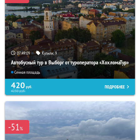
07:49:08
Купили:
9
Автобусный тур в Выборг от туроператора «ХохломаТур»
Сенная площадь
420
ПОДРОБНЕЕ
руб.
4230
руб.
-51
%