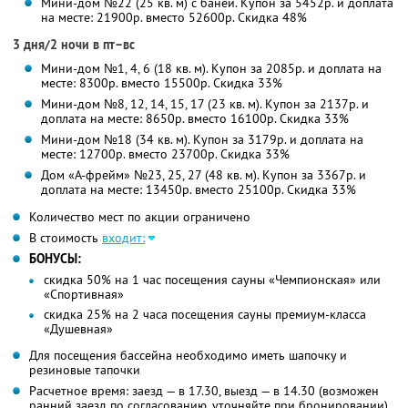
Мини-дом №22 (25 кв. м) с баней. Купон за 5452р. и доплата
на месте: 21900р. вместо 52600р. Скидка 48%
3 дня/2 ночи в пт–вс
Мини-дом №1, 4, 6 (18 кв. м). Купон за 2085р. и доплата на
месте: 8300р. вместо 15500р. Скидка 33%
Мини-дом №8, 12, 14, 15, 17 (23 кв. м). Купон за 2137р. и
доплата на месте: 8650р. вместо 16100р. Скидка 33%
Мини-дом №18 (34 кв. м). Купон за 3179р. и доплата на
месте: 12700р. вместо 23700р. Скидка 33%
Дом «А-фрейм» №23, 25, 27 (48 кв. м). Купон за 3367р. и
доплата на месте: 13450р. вместо 25100р. Скидка 33%
Количество мест по акции ограничено
В стоимость
входит:
БОНУСЫ:
скидка 50% на 1 час посещения сауны «Чемпионская» или
«Спортивная»
скидка 25% на 2 часа посещения сауны премиум-класса
«Душевная»
Для посещения бассейна необходимо иметь шапочку и
резиновые тапочки
Расчетное время: заезд — в 17.30, выезд — в 14.30 (возможен
ранний заезд по согласованию, уточняйте при бронировании)