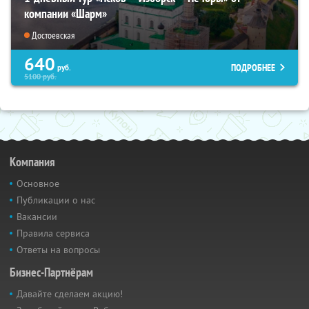
компании «Шарм»
Достоевская
640
ПОДРОБНЕЕ
руб.
5100
руб.
Компания
Основное
Публикации о нас
Вакансии
Правила сервиса
Ответы на вопросы
Бизнес-Партнёрам
Давайте сделаем акцию!