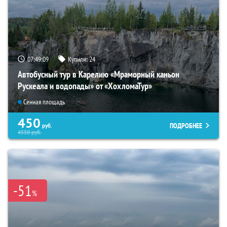
07:49:08
Купили:
24
Автобусный тур в Карелию «Мраморный каньон
Рускеала и водопады» от «ХохломаТур»
Сенная площадь
450
ПОДРОБНЕЕ
руб.
4550
руб.
-51
%