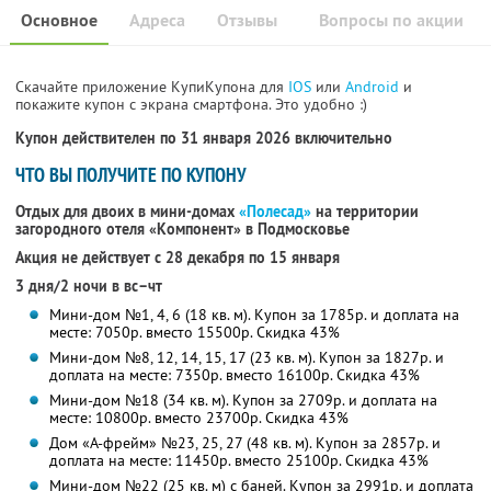
Основное
Адреса
Отзывы
Вопросы по акции
Скачайте приложение КупиКупона для
IOS
или
Android
и
покажите купон с экрана смартфона. Это удобно :)
Купон действителен по 31 января 2026 включительно
ЧТО ВЫ ПОЛУЧИТЕ ПО КУПОНУ
Отдых для двоих в мини-домах
«Полесад»
на территории
загородного отеля «Компонент» в Подмосковье
Акция не действует с 28 декабря по 15 января
3 дня/2 ночи в вс–чт
Мини-дом №1, 4, 6 (18 кв. м). Купон за 1785р. и доплата на
месте: 7050р. вместо 15500р. Скидка 43%
Мини-дом №8, 12, 14, 15, 17 (23 кв. м). Купон за 1827р. и
доплата на месте: 7350р. вместо 16100р. Скидка 43%
Мини-дом №18 (34 кв. м). Купон за 2709р. и доплата на
месте: 10800р. вместо 23700р. Скидка 43%
Дом «А-фрейм» №23, 25, 27 (48 кв. м). Купон за 2857р. и
доплата на месте: 11450р. вместо 25100р. Скидка 43%
Мини-дом №22 (25 кв. м) с баней. Купон за 2991р. и доплата