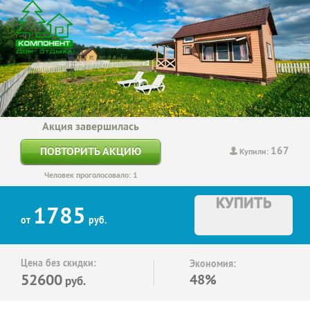
Акция завершилась
167
ПОВТОРИТЬ АКЦИЮ
Купили:
Человек проголосовало: 1
КУПИТЬ
1785
от
руб.
Цена без скидки:
Экономия:
52600
48%
руб.