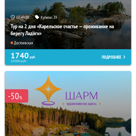
07:49:08
Купили:
39
Тур на 2 дня «Карельское счастье — проживание на
берегу Ладоги»
Достоевская
1740
ПОДРОБНЕЕ
руб.
13900
руб.
-50
%