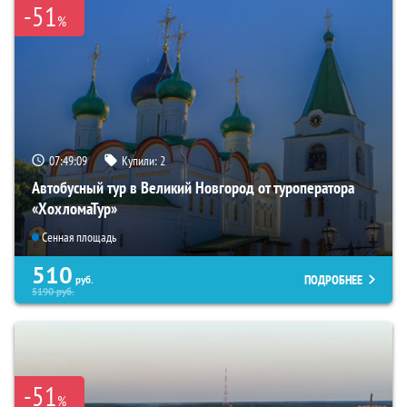
-51
%
07:49:08
Купили:
2
Автобусный тур в Великий Новгород от туроператора
«ХохломаТур»
Сенная площадь
510
ПОДРОБНЕЕ
руб.
5190
руб.
-51
%