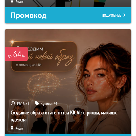
Россия
Промокод
ПОДРОБНЕЕ
64
%
до
19:16:50
Купили:
64
Создание образа от агентства KK AI: стрижка, макияж,
одежда
Россия