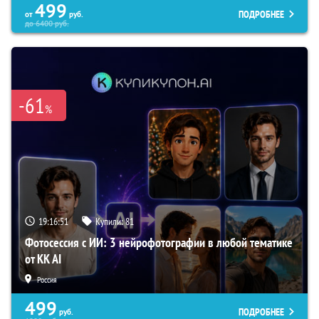
499
ПОДРОБНЕЕ
от
руб.
до
6400
руб.
-61
%
19:16:50
Купили:
81
Фотосессия с ИИ: 3 нейрофотографии в любой тематике
от KK AI
Россия
499
ПОДРОБНЕЕ
руб.