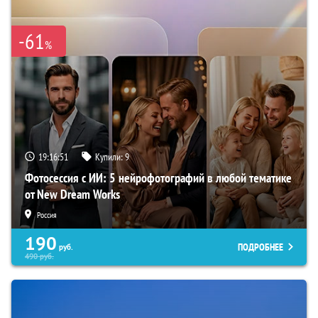
-61
%
19:16:50
Купили:
9
Фотосессия с ИИ: 5 нейрофотографий в любой тематике
от New Dream Works
Россия
190
ПОДРОБНЕЕ
руб.
490
руб.