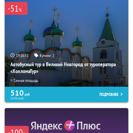
-51
%
19:16:50
Купили:
2
Автобусный тур в Великий Новгород от туроператора
«ХохломаТур»
Сенная площадь
510
ПОДРОБНЕЕ
руб.
5190
руб.
-100