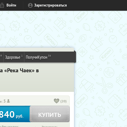
Войти
Зарегистрироваться
49
1
84
Здоровье
ПолучиКупон
а «Река Чаек» в
5
(20)
и:
840
КУПИТЬ
руб.
 без скидки: