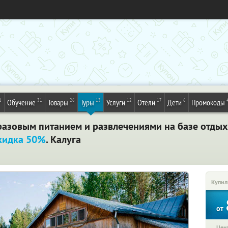
1
31
26
13
12
17
6
Обучение
Товары
Туры
Услуги
Отели
Дети
Промокоды
разовым питанием и развлечениями на базе отдых
кидка 50%
. Калуга
Купил
от
Цена