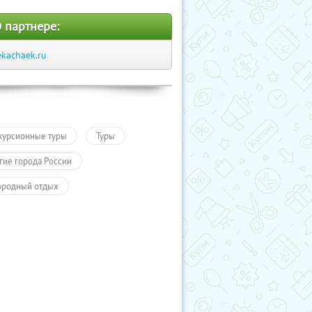
 партнере:
ekachaek.ru
курсионные туры
Туры
гие города России
ородный отдых