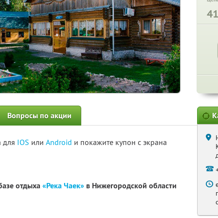
4
Вопросы по акции
К
а для
IOS
или
Android
и покажите купон с экрана
базе отдыха
«Река Чаек»
в Нижегородской области