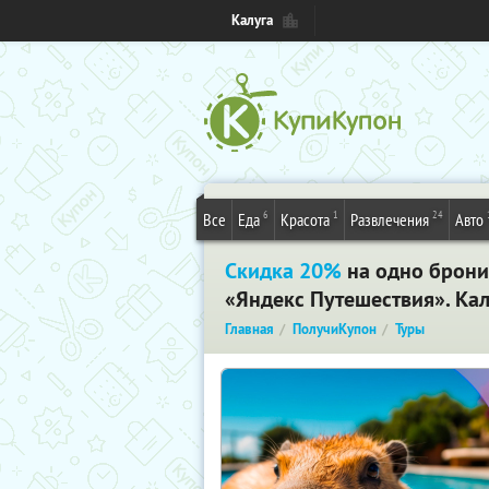
Калуга
6
1
24
Все
Еда
Красота
Развлечения
Авто
Скидка 20%
на одно брони
«Яндекс Путешествия». Кал
Главная
ПолучиКупон
Туры