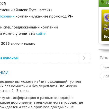
Д
2025
ложении «Яндекс Путешествия»
ложении
компании, укажите промокод
PF-
Бро
пол
ими спецпредложениями компании
Пу
и можно уточнить на
сайте
Бе
а 2025 включительно
Теги:
ся купоном
Раз
НИИ
Пол
ествия» вы можете найти подходящий тур или
их без комиссии и без переплаты. Это можно
льно в 2–3 клика.
зучить информацию о разных городах, не
 какие достопримечательности есть в городе, где
жидается. А если в прогнозе дождь или не