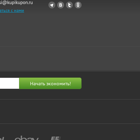
si@kupikupon.ru
аться с нами