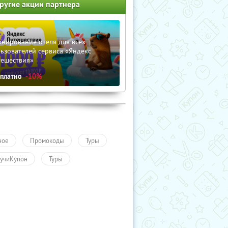
ругие акции партнера
нирование отеля для всех
ьзователей сервиса «Яндекс
тешествия»
сплатно
-10%
ное
Промокоды
Туры
учиКупон
Туры