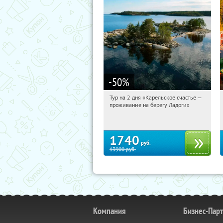
-50
%
Тур на 2 дня «Карельское счастье —
18:04:38
Купили:
39
проживание на берегу Ладоги»
Достоевская
1740
руб.
13900
руб.
Компания
Бизнес-Пар