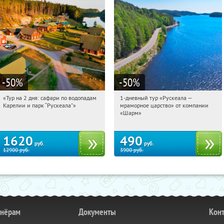
-50
%
-50
%
«Тур на 2 дня: сафари по водопадам
1-дневный тур «Рускеала —
18:04:38
Купили:
6
18:04:38
Купили:
48
Карелии и парк “Рускеала"»
мраморное царство» от компании
Достоевская
Достоевская
«Шарм»
1620
490
руб.
руб.
12900
руб.
3900
руб.
тнёрам
Документы
Кон