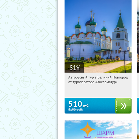
-51
%
Автобусный тур в Великий Новгород
18:04:38
Купили:
2
от туроператора «ХохломаТур»
Сенная площадь
510
руб.
5190
руб.