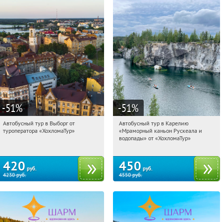
-51
%
-51
%
Автобусный тур в Выборг от
Автобусный тур в Карелию
18:04:38
Купили:
9
18:04:38
Купили:
24
туроператора «ХохломаТур»
«Мраморный каньон Рускеала и
Сенная площадь
Сенная площадь
водопады» от «ХохломаТур»
420
450
руб.
руб.
4230
руб.
4550
руб.