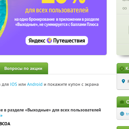
∞
Вопросы по акции
К
а для
IOS
или
Android
и покажите купон с экрана
О
е в разделе «Выходные» для всех пользователей
t
я»
LBCOA