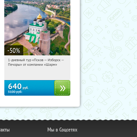
-50
%
1-дневный тур «Псков — Изборск —
18:04:38
Купили:
12
Печоры» от компании «Шарм»
Достоевская
640
руб.
5100
руб.
такты
Мы в Соцсетях