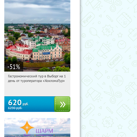
-51
%
Гастрономический тур в Выборг на 1
18:04:38
Купили:
5
день от туроператора «ХохломаТур»
Сенная площадь
620
руб.
6290
руб.