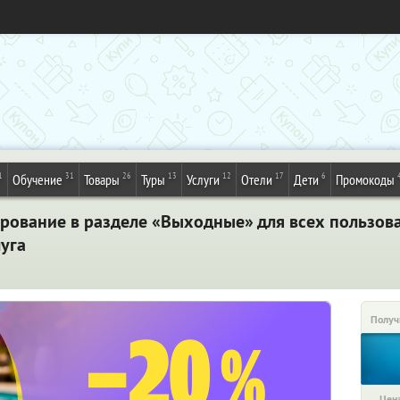
1
31
26
13
12
17
6
Обучение
Товары
Туры
Услуги
Отели
Дети
Промокоды
рование в разделе «Выходные» для всех пользов
уга
Получ
Цена