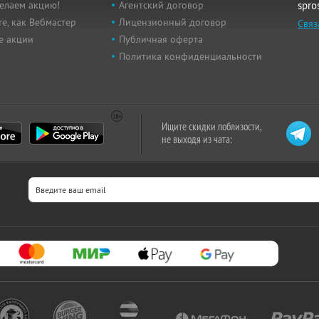
елаем акцию!
Агентский договор
spro
е, как Вебмастер
Лицензионный договор
Связ
е акции
Публичная оферта
Политика конфиденциальности
Ищите скидки поблизости,
не выходя из чата: