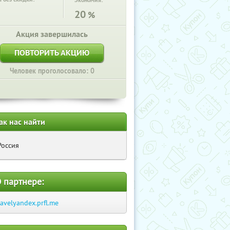
Экономия:
20
%
Акция завершилась
ПОВТОРИТЬ АКЦИЮ
Человек проголосовало: 0
ак нас найти
Россия
 партнере:
ravelyandex.prfl.me