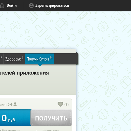
Войти
Зарегистрироваться
49
1
84
Здоровье
ПолучиКупон
ателей приложения
34
(9)
или:
0
ПОЛУЧИТЬ
руб.
 без скидки: