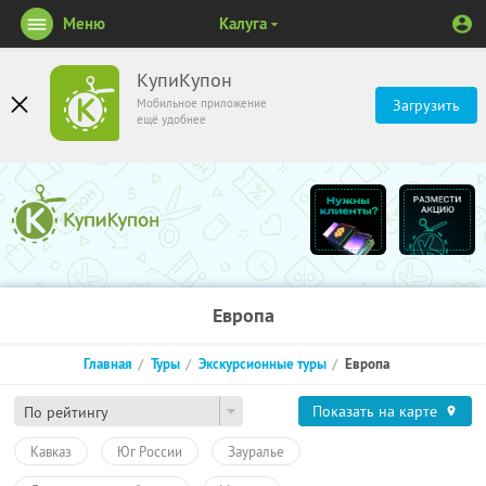
Меню
Калуга
КупиКупон
Мобильное приложение
Загрузить
ещё удобнее
Европа
Главная
Туры
Экскурсионные туры
Европа
Показать на карте
По рейтингу
Кавказ
Юг России
Зауралье