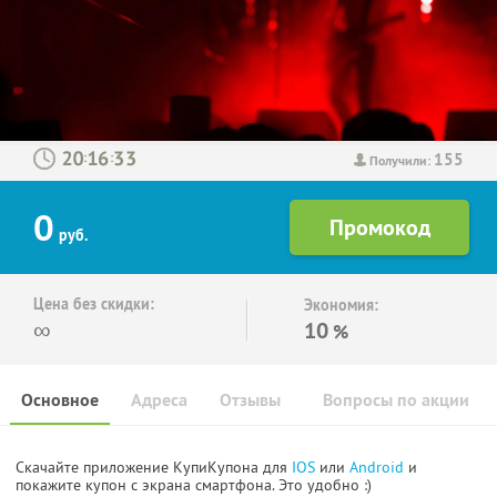
155
:
:
Получили:
0
руб.
Цена без скидки:
Экономия:
∞
10
%
Основное
Адреса
Отзывы
Вопросы по акции
Скачайте приложение КупиКупона для
IOS
или
Android
и
покажите купон с экрана смартфона. Это удобно :)