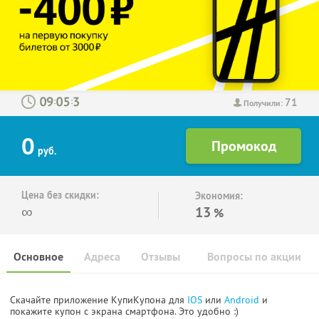
71
:
:
Получили:
0
руб.
Цена без скидки:
Экономия:
∞
13
%
Основное
Адреса
Отзывы
Вопросы по акции
Скачайте приложение КупиКупона для
IOS
или
Android
и
покажите купон с экрана смартфона. Это удобно :)