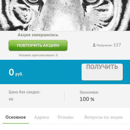
Акция завершилась
157
ПОВТОРИТЬ АКЦИЮ
Получили:
Человек проголосовало: 0
ПОЛУЧИТЬ
0
руб.
Цена без скидки:
Экономия:
∞
100
%
Основное
Адреса
Отзывы
Вопросы по акции