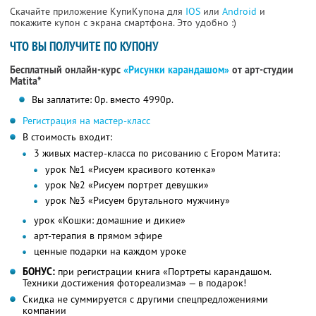
Скачайте приложение КупиКупона для
IOS
или
Android
и
покажите купон с экрана смартфона. Это удобно :)
ЧТО ВЫ ПОЛУЧИТЕ ПО КУПОНУ
Бесплатный онлайн-курс
«Рисунки карандашом»
от арт-студии
Matita*
Вы заплатите: 0р. вместо 4990р.
Регистрация на мастер-класс
В стоимость входит:
3 живых мастер-класса по рисованию с Егором Матита:
урок №1 «Рисуем красивого котенка»
урок №2 «Рисуем портрет девушки»
урок №3 «Рисуем брутального мужчину»
урок «Кошки: домашние и дикие»
арт-терапия в прямом эфире
ценные подарки на каждом уроке
БОНУС:
при регистрации книга «Портреты карандашом.
Техники достижения фотореализма» — в подарок!
Скидка не суммируется с другими спецпредложениями
компании