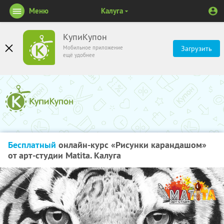
Меню
Калуга
КупиКупон
Мобильное приложение
Загрузить
ещё удобнее
Бесплатный
онлайн-курс «Рисунки карандашом»
от арт-студии Matita. Калуга