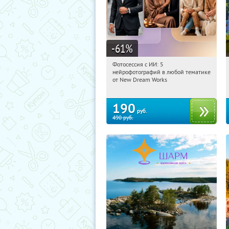
-61
%
Фотосессия с ИИ: 5
02:12:29
Купили:
9
нейрофотографий в любой тематике
Россия
от New Dream Works
190
руб.
490
руб.