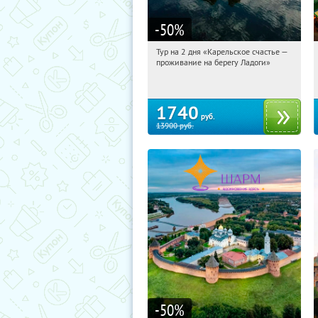
-50
%
Тур на 2 дня «Карельское счастье —
02:12:29
Купили:
39
проживание на берегу Ладоги»
Достоевская
1740
руб.
13900
руб.
-50
%