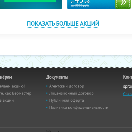
45
от
руб.
до
3900
руб.
ПОКАЗАТЬ БОЛЬШЕ АКЦИЙ
тнёрам
Документы
Кон
елаем акцию!
Агентский договор
spro
е, как Вебмастер
Лицензионный договор
Связ
е акции
Публичная оферта
Политика конфиденциальности