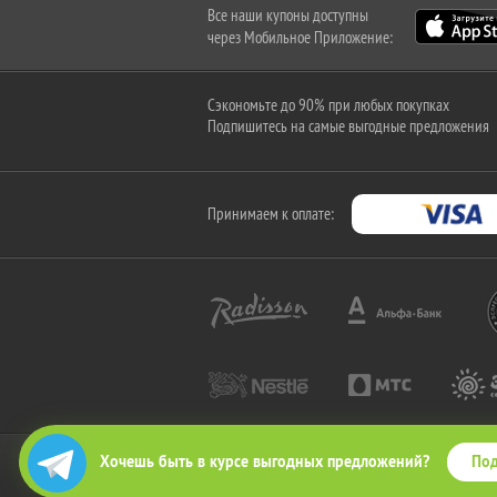
Все наши купоны доступны
через Мобильное Приложение:
Сэкономьте до 90% при любых покупках
Подпишитесь на самые выгодные предложения
Принимаем к оплате:
Под
Хочешь быть в курсе выгодных предложений?
2010-2026 © КупиКупон. Все права защищены.
Все права на товарный знак "КупиКупон" и на сайт