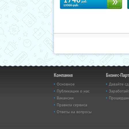
1740
руб.
13900
руб.
Компания
Бизнес-Пар
Основное
Давайте сд
Публикации о нас
Заработайт
Вакансии
Прошедши
Правила сервиса
Ответы на вопросы