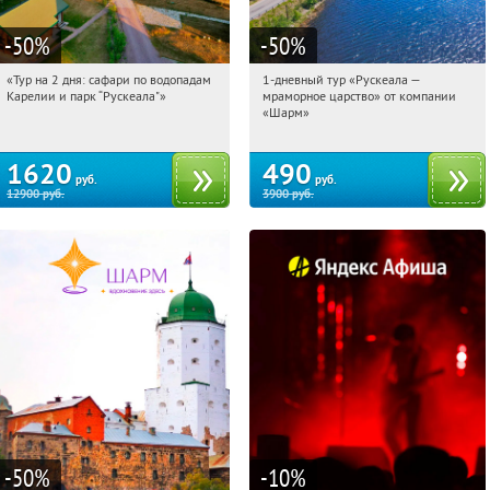
-50
%
-50
%
«Тур на 2 дня: сафари по водопадам
1-дневный тур «Рускеала —
02:12:29
Купили:
6
02:12:29
Купили:
48
Карелии и парк “Рускеала"»
мраморное царство» от компании
Достоевская
Достоевская
«Шарм»
1620
490
руб.
руб.
12900
руб.
3900
руб.
-50
%
-10
%