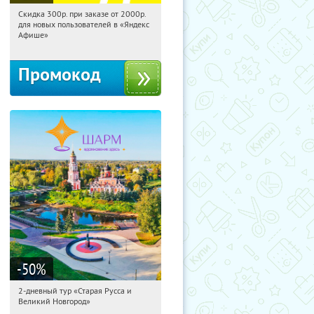
Скидка 300р. при заказе от 2000р.
02:12:29
Получили:
65
для новых пользователей в «Яндекс
Россия
Афише»
Промокод
-50
%
2-дневный тур «Старая Русса и
02:12:29
Купили:
8
Великий Новгород»
Достоевская