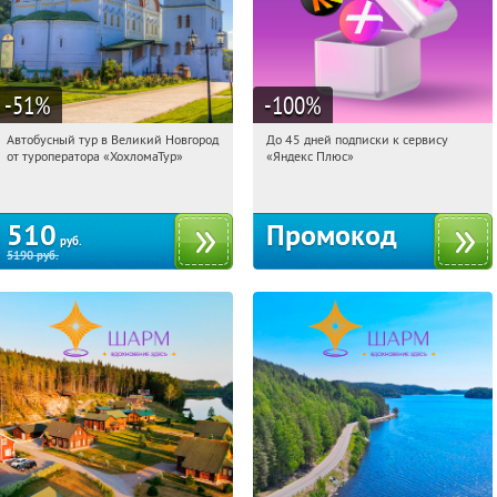
-51
%
-100
%
Автобусный тур в Великий Новгород
До 45 дней подписки к сервису
02:12:29
Купили:
2
02:12:29
Получили:
19
от туроператора «ХохломаТур»
«Яндекс Плюс»
Сенная площадь
Россия
510
Промокод
руб.
5190
руб.