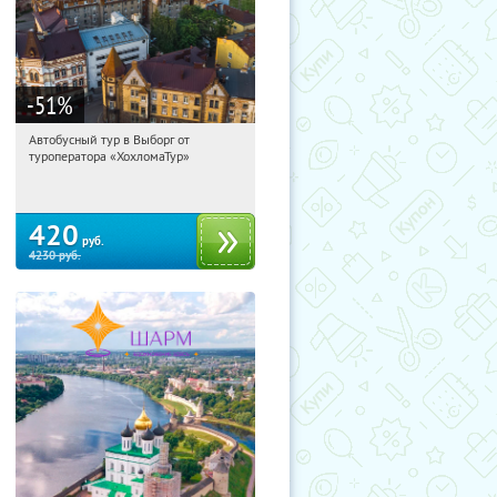
-51
%
Автобусный тур в Выборг от
02:12:29
Купили:
9
туроператора «ХохломаТур»
Сенная площадь
420
руб.
4230
руб.