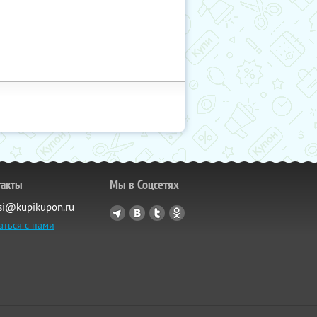
такты
Мы в Соцсетях
si@kupikupon.ru
аться с нами