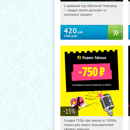
1-дневный тур «Великий Новгород
02:12:29
Купили:
22
— сердце земли русской» от
Достоевская
компании «Шарм»
420
руб.
3300
руб.
-15
%
Скидка 750р. при заказе от 5000р.
02:12:29
Получили:
114
только для новых пользователей
Россия
«Яндекс Афиши»