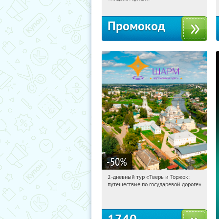
Промокод
-50
%
2-дневный тур «Тверь и Торжок:
02:12:29
Купили:
30
путешествие по государевой дороге»
Достоевская