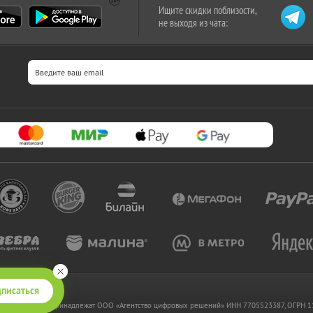
Ищите скидки поблизости,
не выходя из чата:
писаться
 www.kupikupon.ru принадлежат OOO «Агентство цифровых решений» ИНН 7705523387, ОГРН