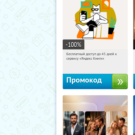
-100
%
Бесплатный доступ до 45 дней к
02:12:29
Получи первым!
сервису «Яндекс Книги»
Россия
Промокод